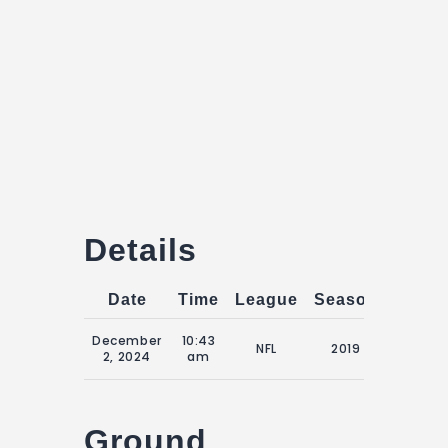
Details
Date
Time
League
Season
Match
15:00
December
10:43
NFL
2019
15th 
2, 2024
am
202
Ground