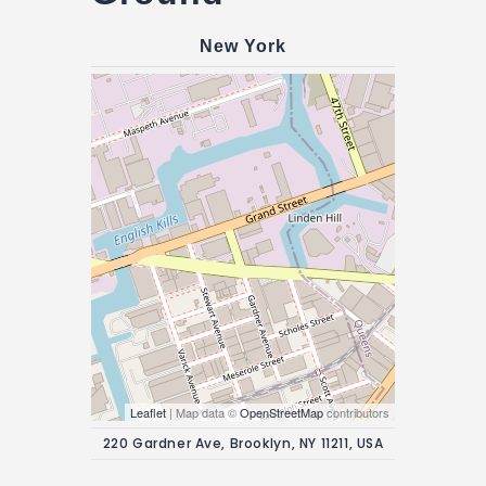
New York
Leaflet
| Map data ©
OpenStreetMap
contributors
220 Gardner Ave, Brooklyn, NY 11211, USA