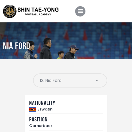
Nia Ford
Home
About Us
Football Academy
Contact Us
Article
Nationality
Eswatini
Position
Cornerback