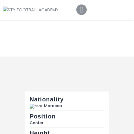
Home
About Us
Football Academy
Contact Us
Article
Nationality
Morocco
Position
Center
Height